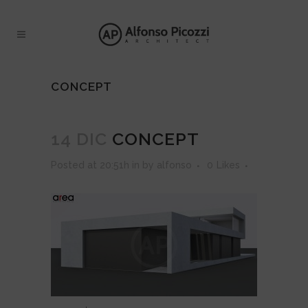
CONCEPT
14 DIC
CONCEPT
Posted at 20:51h
in
by
alfonso
0
Likes