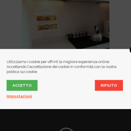
Utilizziamo i cookie per offrirti la migliore esperienza online.
Accettando l'accettazione dei cookie in conformità con la nostra
design-miniproiettore-rekon-cam-giallo-
politica sui cookie.
zafferano
Questo articolo è disponibile anche in:
ACCETTO
RIFIUTO
Italiano
Inglés
Impostazioni