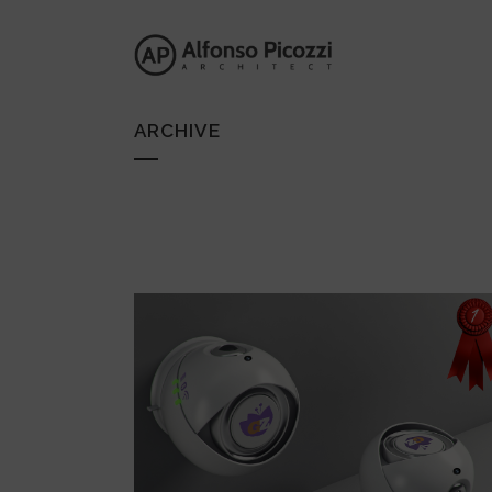
ARCHIVE